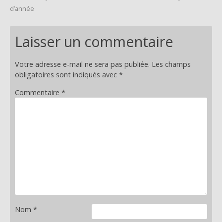
Navigation
d’année
de
Laisser un commentaire
Votre adresse e-mail ne sera pas publiée.
Les champs
l’article
obligatoires sont indiqués avec
*
Commentaire
*
Nom
*