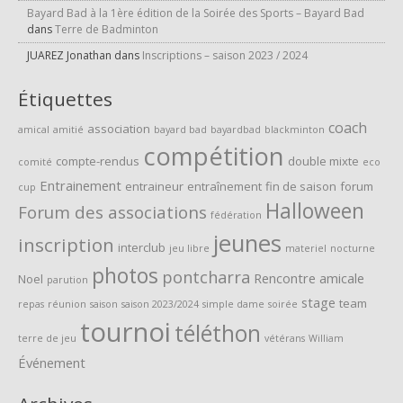
Bayard Bad à la 1ère édition de la Soirée des Sports – Bayard Bad
dans
Terre de Badminton
JUAREZ Jonathan
dans
Inscriptions – saison 2023 / 2024
Étiquettes
coach
association
amical
amitié
bayard bad
bayardbad
blackminton
compétition
compte-rendus
double mixte
comité
eco
Entrainement
entraineur
entraînement
fin de saison
forum
cup
Halloween
Forum des associations
fédération
jeunes
inscription
interclub
jeu libre
materiel
nocturne
photos
pontcharra
Rencontre amicale
Noel
parution
stage
team
repas
réunion
saison
saison 2023/2024
simple dame
soirée
tournoi
téléthon
terre de jeu
vétérans
William
Événement