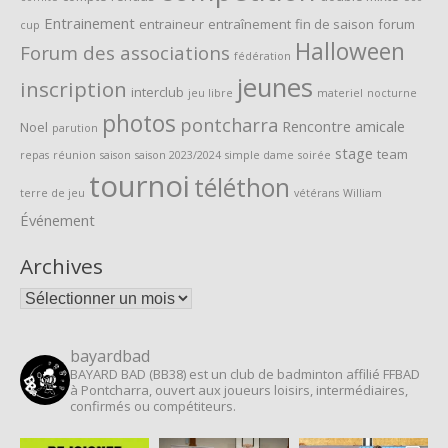
Entrainement
entraineur
entraînement
fin de saison
forum
cup
Halloween
Forum des associations
fédération
jeunes
inscription
interclub
jeu libre
materiel
nocturne
photos
pontcharra
Rencontre amicale
Noel
parution
stage
team
repas
réunion
saison
saison 2023/2024
simple dame
soirée
tournoi
téléthon
terre de jeu
vétérans
William
Événement
Archives
Archives
bayardbad
BAYARD BAD (BB38) est un club de badminton affilié FFBAD
à Pontcharra, ouvert aux joueurs loisirs, intermédiaires,
confirmés ou compétiteurs.